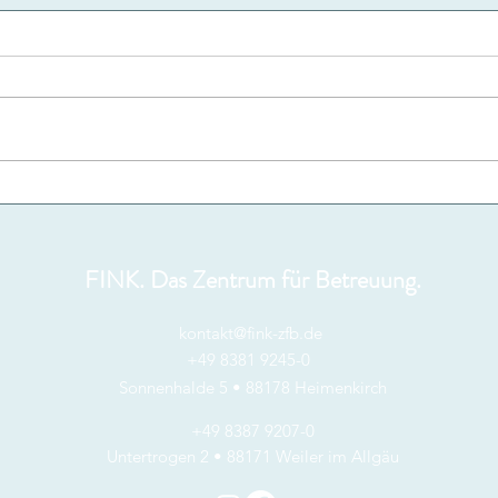
FINK. Das Zentrum für Betreuung.
kontakt@fink-zfb.de
+49 8381 9245-0
Sonnenhalde 5 • 88178 Heimenkirch
+49 8387 9207-0
Untertrogen 2 • 88171 Weiler im Allgäu