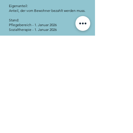
Eigenanteil:
Anteil, der vom Bewohner bezahlt werden muss.
Stand:
Pflegebereich - 1. Januar 2026
Sozialtherapie - 1. Januar 2026
Die Kostenberechnung erfolgt nach dem
einheitlichen Monatsschlüssen von 30,42 Tagen.
BSGH: Abrechnung erfolgt tagesgenau 30/31
Tage.
Änderungen vorbehalten!