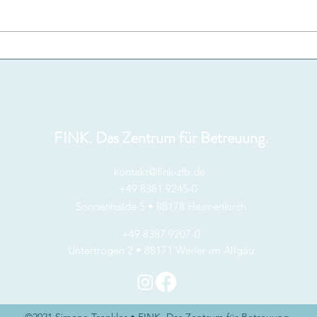
FINK. Das Zentrum für Betreuung.
kontakt@fink-zfb.de
+49 8381 9245-0
Sonnenhalde 5 • 88178 Heimenkirch
+49 8387 9207-0
Untertrogen 2 • 88171 Weiler im Allgäu